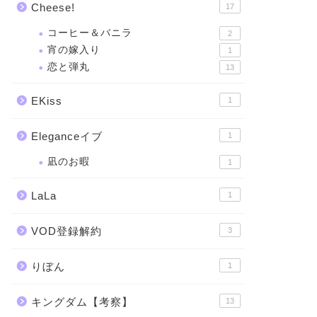
Cheese!
17
コーヒー＆バニラ
2
宵の嫁入り
1
恋と弾丸
13
EKiss
1
Eleganceイブ
1
凪のお暇
1
LaLa
1
VOD登録解約
3
りぼん
1
キングダム【考察】
13