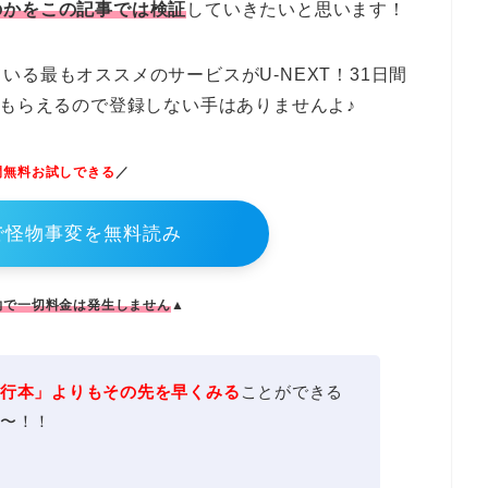
のかをこの記事では検証
していきたいと思います！
る最もオススメのサービスがU-NEXT！31日間
にもらえるので登録しない手はありませんよ♪
間無料お試しできる
／
Tで怪物事変を無料読み
約で一切料金は発生しません
▲
行本」よりもその先を早くみる
ことができる
〜！！