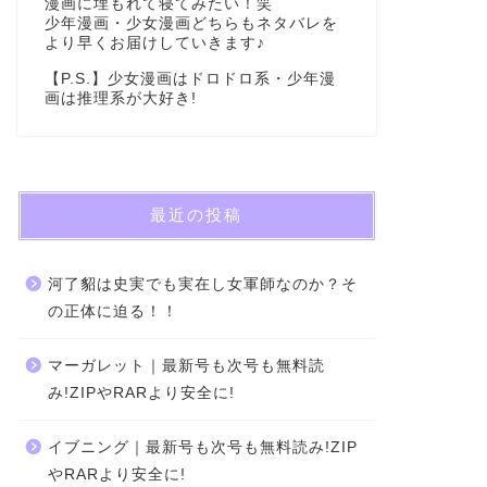
漫画に埋もれて寝てみたい！笑
少年漫画・少女漫画どちらもネタバレを
より早くお届けしていきます♪
【P.S.】少女漫画はドロドロ系・少年漫
画は推理系が大好き!
最近の投稿
河了貂は史実でも実在し女軍師なのか？そ
の正体に迫る！！
マーガレット｜最新号も次号も無料読
み!ZIPやRARより安全に!
イブニング｜最新号も次号も無料読み!ZIP
やRARより安全に!