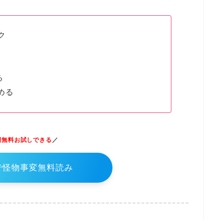
ク
る
める
間無料お試しできる
／
Tで怪物事変無料読み