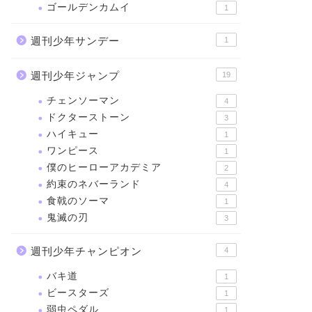
ゴールデンカムイ
1
週刊少年サンデー
1
週刊少年ジャンプ
19
チェンソーマン
4
ドクターストーン
3
ハイキュー
1
ワンピース
1
僕のヒーローアカデミア
2
約束のネバーランド
4
食戟のソーマ
1
鬼滅の刃
3
週刊少年チャンピオン
4
バキ道
1
ビースターズ
1
弱虫ペダル
1