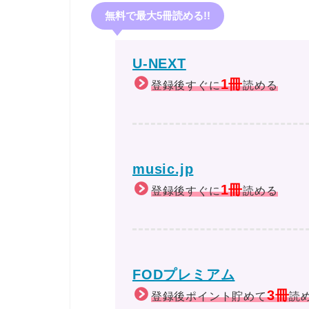
無料で最大5冊読める!!
U-NEXT
1冊
登録後すぐに
読める
music.jp
1冊
登録後すぐに
読める
FODプレミアム
3冊
登録後ポイント貯めて
読