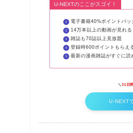
U-NEXTのここがスゴイ！
電子書籍40%ポイントバッ
14万本以上の動画が見れる
雑誌も70誌以上見放題
登録時600ポイントもらえ
最新の漫画雑誌がすぐに読
＼
31日
U-NEX