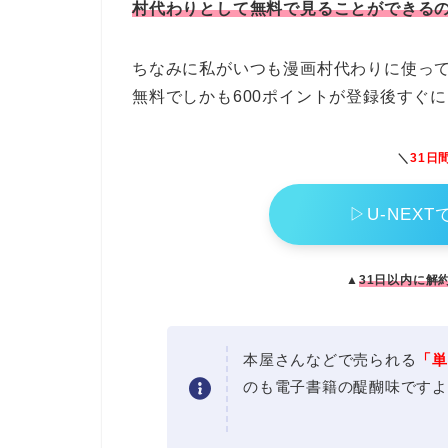
村代わりとして無料で見ることができる
ちなみに私がいつも漫画村代わりに使ってい
無料でしかも600ポイントが登録後すぐ
＼
31日
▷U-NEX
▲
31日以内に解
本屋さんなどで売られる
「単
のも電子書籍の醍醐味ですよ