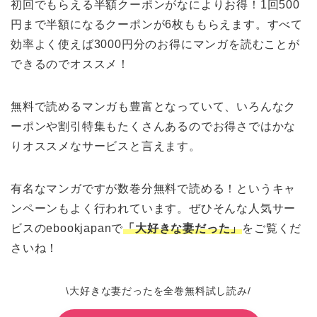
初回でもらえる半額クーポンがなによりお得！1回500
円まで半額になるクーポンが6枚ももらえます。すべて
効率よく使えば3000円分のお得にマンガを読むことが
できるのでオススメ！
無料で読めるマンガも豊富となっていて、いろんなク
ーポンや割引特集もたくさんあるのでお得さではかな
りオススメなサービスと言えます。
有名なマンガですが数巻分無料で読める！というキャ
ンペーンもよく行われています。ぜひそんな人気サー
ビスのebookjapanで
「大好きな妻だった」
をご覧くだ
さいね！
\大好きな妻だったを全巻無料試し読み/