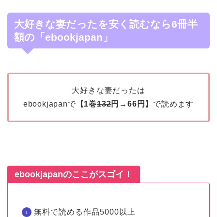
大好きな妻だったを安く読むなら6冊半
額の「ebookjapan」
大好きな妻だったは
ebookjapanで
【1巻
132
円→66円】
で読めます
ebookjapanのここがスゴイ！
無料で読める作品5000以上