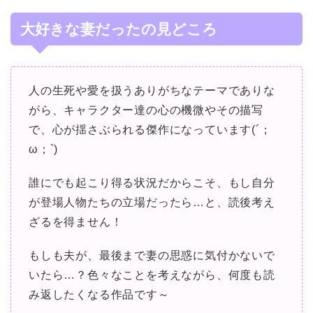
大好きな妻だったの見どころ
人の生死や愛を扱うありがちなテーマでありな
がら、キャラクター達の心の機微やその描写
で、心が揺さぶられる傑作になっています(´；
ω；`)
誰にでも起こり得る状況だからこそ、もし自分
が登場人物たちの立場だったら…と、読後考え
ざるを得ません！
もしも夫が、最後まで妻の思惑に気付かないで
いたら…？色々なことを考えながら、何度も読
み返したくなる作品です～