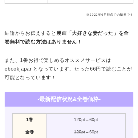
※2022年6月時点での情報です
結論からお伝えすると
漫画「大好きな妻だった」を全
巻無料で読む方法はありません！
また、1番お得で楽しめるオススメサービスは
ebookjapanとなっています。たった66円で読むことが
可能となっています！
-最新配信状況&全巻価格-
1巻
120pt
→60pt
全巻
120pt
→60pt