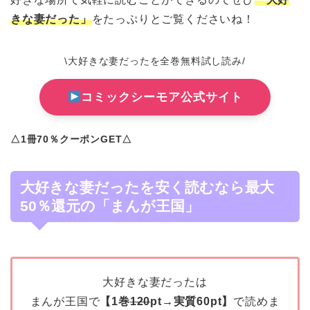
きな妻だった」
をたっぷりとご覧くださいね！
\大好きな妻だったを全巻無料試し読み/
コミックシーモア公式サイト
△1冊70％クーポンGET△
大好きな妻だったを安く読むなら最大
50％還元の「まんが王国」
大好きな妻だったは
まんが王国で
【1巻
120
pt→実質60pt】
で読めま