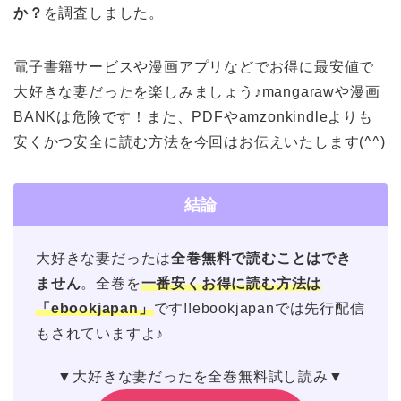
か？
を調査しました。
電子書籍サービスや漫画アプリなどでお得に最安値で
大好きな妻だったを楽しみましょう♪mangarawや漫画
BANKは危険です！また、PDFやamzonkindleよりも
安くかつ安全に読む方法を今回はお伝えいたします(^^)
結論
大好きな妻だったは
全巻無料で読むことはでき
ません
。全巻を
一番安くお得に読む方法は
「ebookjapan」
です!!ebookjapanでは先行配信
もされていますよ♪
▼大好きな妻だったを全巻無料試し読み▼