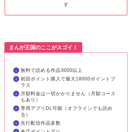
す
まんが王国のここがスゴイ！
無料で読める作品3000以上
初回ポイント購入で最大18000ポイントプ
ラス
月額料金は一切かかりません（月額コース
もあり）
専用アプリDL可能（オフラインでも読め
る）
先行配信作品多数
来店ポイントアリ