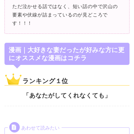
ただ泣かせる話ではなく、短い話の中で沢山の
要素や伏線が詰まっているのが見どころで
す！！！
漫画｜大好きな妻だったが好みな方に更
にオススメな漫画はコチラ
ランキング１位
「あなたがしてくれなくても」