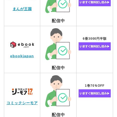
まんが王国
配信中
6冊3000円半額
ebookjapan
配信中
1巻70％OFF
コミックシーモア
配信中