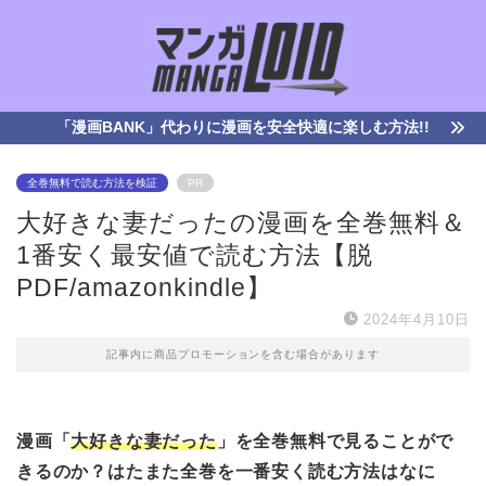
「漫画BANK」代わりに漫画を安全快適に楽しむ方法!!
全巻無料で読む方法を検証
PR
大好きな妻だったの漫画を全巻無料＆
1番安く最安値で読む方法【脱
PDF/amazonkindle】
2024年4月10日
記事内に商品プロモーションを含む場合があります
漫画「
大好きな妻だった
」を全巻無料で見ることがで
きるのか？はたまた全巻を一番安く読む方法はなに