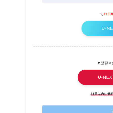
＼
31日
U-N
▼
登録＆
U-NE
31日以内に解