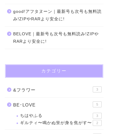
good!アフタヌーン｜最新号も次号も無料読
み!ZIPやRARより安全に!
BELOVE｜最新号も次号も無料読み!ZIPや
RARより安全に!
カテゴリー
&フラワー
3
BE･LOVE
5
ちはやふる
3
ギルティ〜鳴かぬ蛍が身を焦がす〜
2