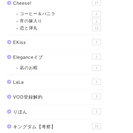
Cheese!
17
コーヒー＆バニラ
2
宵の嫁入り
1
恋と弾丸
13
EKiss
1
Eleganceイブ
1
凪のお暇
1
LaLa
1
VOD登録解約
3
りぼん
1
キングダム【考察】
13