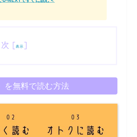
U-NEXTですぐに読む＜
目次
[
]
表示
》を無料で読む方法