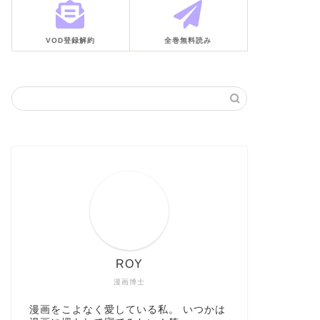
VOD登録解約
全巻無料読み
ROY
漫画博士
漫画をこよなく愛している私。 いつかは