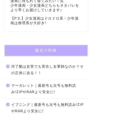
漫画に埋もれて寝てみたい！笑
少年漫画・少女漫画どちらもネタバレを
より早くお届けしていきます♪
【P.S.】少女漫画はドロドロ系・少年漫
画は推理系が大好き!
最近の投稿
河了貂は史実でも実在し女軍師なのか？そ
の正体に迫る！！
マーガレット｜最新号も次号も無料読
み!ZIPやRARより安全に!
イブニング｜最新号も次号も無料読み!ZIP
やRARより安全に!