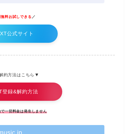
間無料お試しできる
／
EXT公式サイト
▼
解約方法はこちら
XT登録&解約方法
約で一切料金は発生しません
music.jp