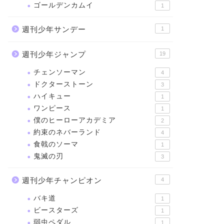
ゴールデンカムイ
1
週刊少年サンデー
1
週刊少年ジャンプ
19
チェンソーマン
4
ドクターストーン
3
ハイキュー
1
ワンピース
1
僕のヒーローアカデミア
2
約束のネバーランド
4
食戟のソーマ
1
鬼滅の刃
3
週刊少年チャンピオン
4
バキ道
1
ビースターズ
1
弱虫ペダル
1