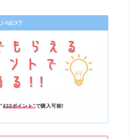
U-NEXT
”
432ポイント”
で購入可能!