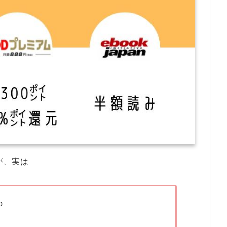
が、実は
p