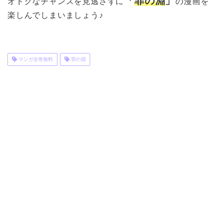
「
罪の淵
」
オトクなチャンスを見逃さずに
の漫画を
楽しんでしまいましょう♪
マンガ全巻無料
罪の淵