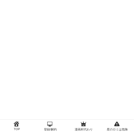
TOP
登録/解約
漫画村代わり
星のロミは危険