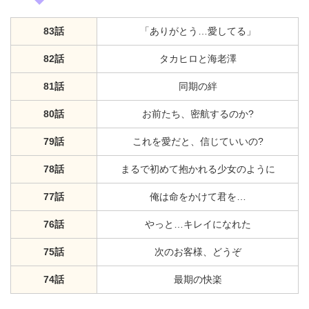
83話
「ありがとう…愛してる」
82話
タカヒロと海老澤
81話
同期の絆
80話
お前たち、密航するのか?
79話
これを愛だと、信じていいの?
78話
まるで初めて抱かれる少女のように
77話
俺は命をかけて君を…
76話
やっと…キレイになれた
75話
次のお客様、どうぞ
74話
最期の快楽