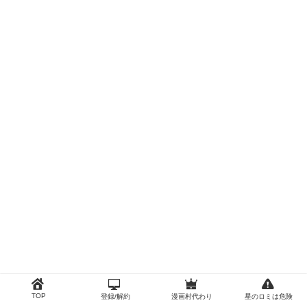
TOP
登録/解約
漫画村代わり
星のロミは危険