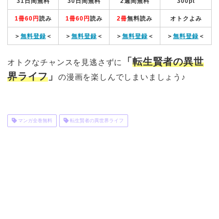
31日間無料
30日間無料
2週間無料
300pt
1冊60円
読み
1冊60円
読み
2冊
無料読み
オトクよみ
＞
無料登録
＜
＞
無料登録
＜
＞
無料登録
＜
＞
無料登録
＜
「
転生賢者の異世
オトクなチャンスを見逃さずに
界ライフ
」
の漫画を楽しんでしまいましょう♪
マンガ全巻無料
転生賢者の異世界ライフ