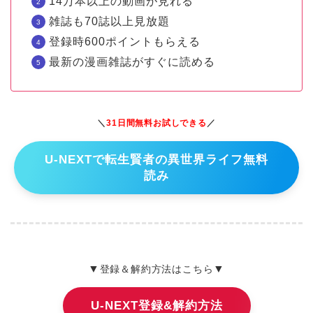
14万本以上の動画が見れる
雑誌も70誌以上見放題
登録時600ポイントもらえる
最新の漫画雑誌がすぐに読める
＼
31日間無料お試しできる
／
U-NEXTで転生賢者の異世界ライフ無料
読み
▼
▼
登録＆解約方法はこちら
U-NEXT登録&解約方法