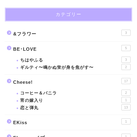
カテゴリー
3
&フラワー
5
BE･LOVE
ちはやふる
3
ギルティ〜鳴かぬ蛍が身を焦がす〜
2
17
Cheese!
コーヒー＆バニラ
2
宵の嫁入り
1
恋と弾丸
13
1
EKiss
1