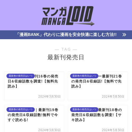
「漫画BANK」代わりに漫画を安全快適に楽しむ方法!!
― TAG ―
最新刊発売日
源君物語｜最新刊16巻の発売
ワールドトリガー最新刊21巻
最新巻の発売日はいつ
最新巻の発売日はいつ
日&収録話数を調査!【無料先
の発売日&収録話!【無料で先
読み】
読み】
2024年3月30日
2024年3月30日
終わりのセラフ｜最新刊19巻
アオアシ｜漫画最新刊18巻の
最新巻の発売日はいつ
最新巻の発売日はいつ
の発売日&収録話数!無料で今
発売日&収録話数を調査!【サ
すぐ読める!
キ読み】
2024年3月30日
2024年3月30日