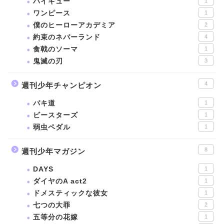
ハイキュー
1
ワンピース
1
僕のヒーローアカデミア
2
約束のネバーランド
4
食戟のソーマ
1
鬼滅の刃
3
4
週刊少年チャンピオン
バキ道
1
ビースターズ
1
弱虫ペダル
1
8
週刊少年マガジン
DAYS
1
ダイヤのA act2
1
ドメスティックな彼女
1
七つの大罪
2
五等分の花嫁
1