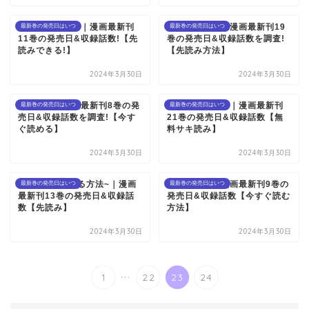
プラチナエンド｜漫画最新刊
双星の陰陽師｜漫画最新刊19
最新巻の発売日はいつ
最新巻の発売日はいつ
11巻の発売日&収録話数!【先
巻の発売日&収録話数を調査!
読みできる!】
【先読み方法】
2024年3月30日
2024年3月30日
怪物事変｜漫画最新刊8巻の発
この音とまれ！｜漫画最新刊
最新巻の発売日はいつ
最新巻の発売日はいつ
売日&収録話数を調査!【今す
21巻の発売日&収録話数【無
ぐ読める】
料サキ読み】
2024年3月30日
2024年3月30日
響~小説家になる方法~｜漫画
ジャガーン｜漫画最新刊9巻の
最新巻の発売日はいつ
最新巻の発売日はいつ
最新刊13巻の発売日&収録話
発売日&収録話数【今すぐ読む
数【先読み】
方法】
2024年3月30日
2024年3月30日
...
1
22
23
24