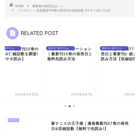
HOME
最新巻の発売日はいつ
ジャガーン｜漫画最新刊9巻の発売日&収録話数【今すぐ読む方法】
RELATED POST
ットボールネーション
巻の発売日はいつ
風の大地｜漫画77巻の発
最新巻の発売日はいつ
高嶺と花｜最新刊15
最新巻の発売日はいつ
最新刊15巻の発売日と
売日と最新刊の続き無料
発売日&収録話数を調
料先読み方法
読み方法【収録話数】
【無料サキ読み】
2024年4月7日
2024年4月7日
2024年3
新テニスの王子様｜漫画最新刊27巻の発売
日&収録話数【無料で先読み!】