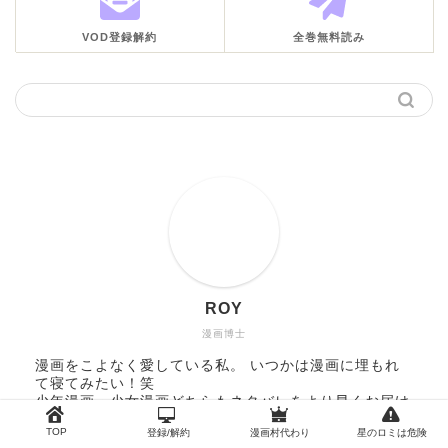
VOD登録解約
全巻無料読み
ROY
漫画博士
漫画をこよなく愛している私。 いつかは漫画に埋もれ
て寝てみたい！笑
少年漫画・少女漫画どちらもネタバレをより早くお届け
していきます♪
TOP
登録/解約
漫画村代わり
星のロミは危険