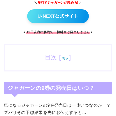
＼
無料でジャガーン
が読める!
／
U-NEXT公式サイト
▲
31日以内に解約で一切料金は発生しません
▲
目次
[
]
表示
ジャガーンの9巻の発売日はいつ？
気になるジャガーンの9巻発売日は一体いつなのか！？
ズバリその予想結果を先にお伝えすると…