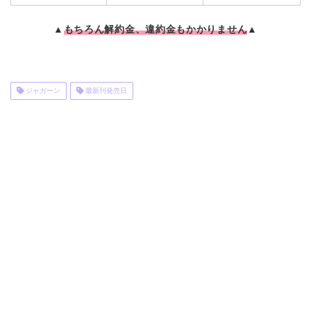
▲
もちろん解約金、違約金もかかりません
▲
ジャガーン
最新刊発売日