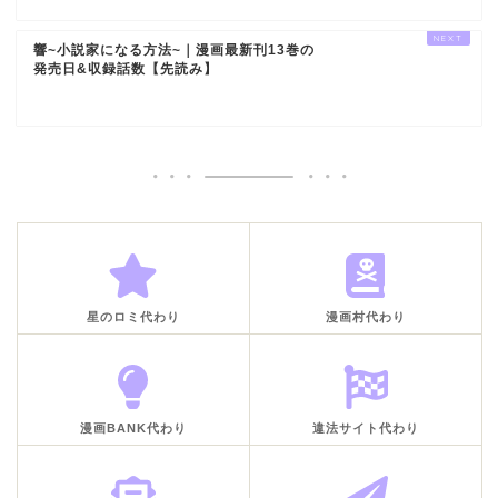
響~小説家になる方法~｜漫画最新刊13巻の
発売日&収録話数【先読み】
星のロミ代わり
漫画村代わり
漫画BANK代わり
違法サイト代わり