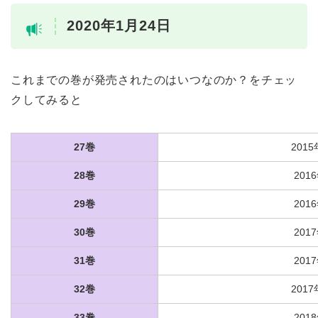
2020年1月24日
これまでの巻が発売されたのはいつなのか？をチェッ
クしてみると
27巻
201
28巻
201
29巻
201
30巻
201
31巻
201
32巻
201
33巻
201