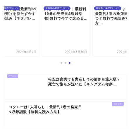
竜の唄｜漫画最新刊65
巻の発売日はいつ
終わりのセラフ｜最新刊
最新巻の発売日はいつ
アンダーニンジャ｜
最新巻の発売日はいつ
の発売日を待たず今す
19巻の発売日&収録話
最新刊3巻の発売日
無料読み【ネタバレ...
数!無料で今すぐ読める...
つ？無料で先読みす
方...
2024年4月1日
2024年3月30日
2024年4
松左は史実でも実在しその強さも達人級？
死亡で誰もが泣いた【キングダム考察...
コタローは1人暮らし｜最新刊7巻の発売日
&収録話数【無料先読み方法】