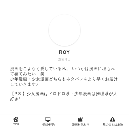
ROY
漫画博士
漫画をこよなく愛している私。 いつかは漫画に埋もれ
て寝てみたい！笑
少年漫画・少女漫画どちらもネタバレをより早くお届け
していきます♪
【P.S.】少女漫画はドロドロ系・少年漫画は推理系が大
好き!
最近の投稿
TOP
登録/解約
漫画村代わり
星のロミは危険