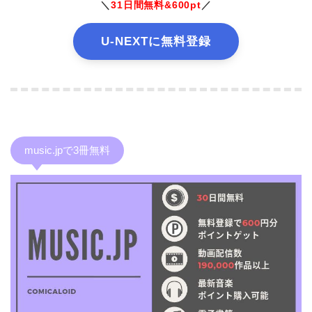
＼
31日間無料&600pt
／
U-NEXTに無料登録
music.jpで3冊無料