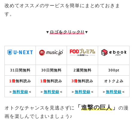
改めてオススメのサービスを簡単にまとめておきま
す。
▼
ロゴをクリック!!
▼
31日間無料
30日間無料
2週間無料
300pt
1冊
無料読み
1冊
無料読み
3冊
無料読み
オトクよみ
＞
無料登録
＜
＞
無料登録
＜
＞
無料登録
＜
＞
無料登録
＜
「
進撃の巨人
」
オトクなチャンスを見逃さずに
の漫
画を楽しんでしまいましょう♪