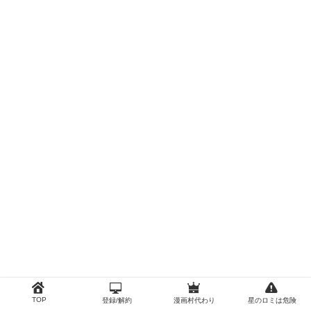
TOP
登録/解約
漫画村代わり
星のロミは危険