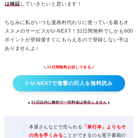
は検証
していきたいと思います！
ちなみに私がいつも漫画村代わりに使っている最もオ
ススメのサービスがU-NEXT！31日間無料でしかも600
ポイントが登録後すぐにもらえるので登録しない手は
ありませんよ♪
＼
31日間無料お試しできる
／
▷U-NEXTで進撃の巨人を無料読み
▲
31日以内に解約で一切料金は発生しません
▲
本屋さんなどで売られる
「単行本」よりもそ
の先を早くみる
ことができるのも電子書籍の