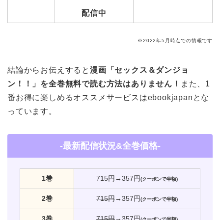
配信中
※2022年5月時点での情報です
結論からお伝えすると
漫画「セックス＆ダンジョ
ン！！」を全巻無料で読む方法はありません！
また、1
番お得に楽しめるオススメサービスはebookjapanとな
っています。
-最新配信状況&全巻価格-
1巻
715円
→357円
(クーポンで半額)
2巻
715円
→357円
(クーポンで半額)
3巻
715円
→357円
(クーポンで半額)