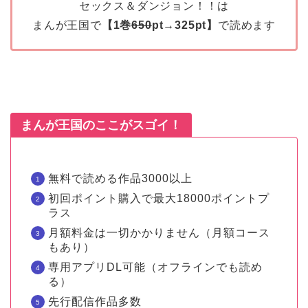
セックス＆ダンジョン！！は
まんが王国で
【1巻
650
pt→325pt】
で読めます
まんが王国のここがスゴイ！
無料で読める作品3000以上
初回ポイント購入で最大18000ポイントプ
ラス
月額料金は一切かかりません（月額コース
もあり）
専用アプリDL可能（オフラインでも読め
る）
先行配信作品多数