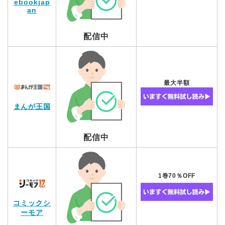
ebookjap
an
配信中
最大半額
まんが王国
配信中
1巻70％OFF
コミックシ
ーモア