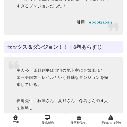
すぎるダンジョンだった！
引用：
ebookjapan
セックス＆ダンジョン！！｜6巻あらすじ
主人公・斎野創平は自宅の地下室に突如現れた
エッチ回数＝レベルという特殊なダンジョンを探
索している。
春町先生、秋津さん、夏野さん、冬島さんの４人
を攻略し
彼女たちとダンジョンを探索することに。
そしてダンジョンの深部で見つけたアイテムは
TOP
登録/解約
漫画村代わり
星のロミは危険