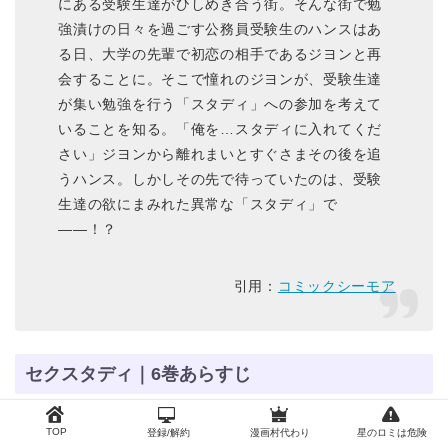
にある受験生達がひしめき合う街。そんな街で勉
強漬けの日々を過ごす公務員受験生のハンスはあ
る日、大学の先輩で初恋の相手であるジヨンと再
会することに。そこで憧れのジヨンが、受験生達
が集い勉強を行う「スタディ」への参加を考えて
いることを知る。「俺を…スタディに入れてくだ
さい」ジヨンから離れまいとすぐさまその後を追
うハンス。しかしその先で待っていたのは、受験
生達の欲にまみれた異常な「スタディ」で
――！？
引用：
コミックシーモア
セクスタディ｜6巻あらすじ
TOP
登録/解約
漫画村代わり
星のロミは危険