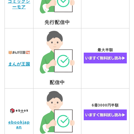
コミックシ
ーモア
先行配信中
最大半額
まんが王国
配信中
6冊3000円半額
ebookjap
an