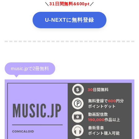
＼
31日間無料&600pt
／
U-NEXTに無料登録
music.jpで2冊無料