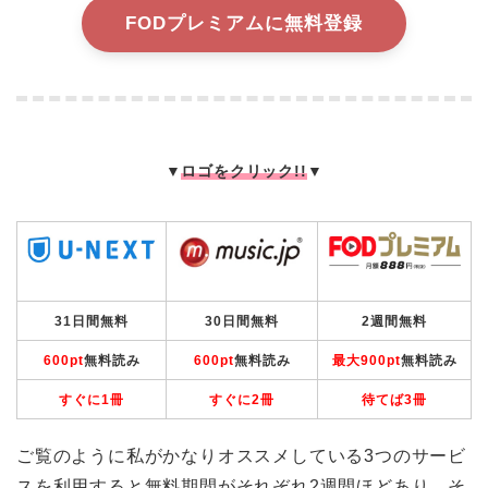
FODプレミアムに無料登録
▼
ロゴをクリック!!
▼
31日間無料
30日間無料
2週間無料
600pt
無料読み
600pt
無料読み
最大900pt
無料読み
すぐに1冊
すぐに2冊
待てば3冊
ご覧のように私がかなりオススメしている3つのサービ
スを利用すると無料期間がそれぞれ2週間ほどあり、そ