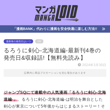
「漫画BANK」代わりに漫画を安全快適に楽しむ方法!!
最新巻の発売日はいつ
PR
るろうに剣心-北海道編-最新刊4巻の
発売日&収録話!【無料先読み】
2024年3月30日
記事内に商品プロモーションを含む場合があります
ジャンプSQにて連載中の人気漫画「るろうに剣心-北海
道編-」
。るろうに剣心-北海道編-は明治を舞台とした
剣心が東京について5年後からはじまるストーリー！そ