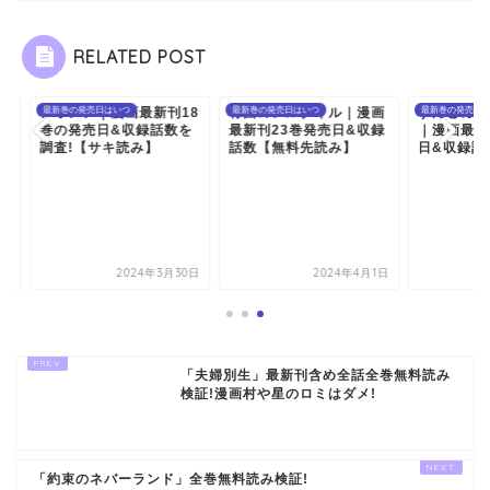
RELATED POST
オアシ｜漫画最新刊18
巻の発売日はいつ
将国のアルタイル｜漫画
最新巻の発売日はいつ
すんどめミルキーウ
最新巻の発売日はいつ
の発売日&収録話数を
最新刊23巻発売日&収録
｜漫画最新刊8巻の
査!【サキ読み】
話数【無料先読み】
日&収録話数を調査!今.
2024年3月30日
2024年4月1日
2024年3
「夫婦別生」最新刊含め全話全巻無料読み
検証!漫画村や星のロミはダメ!
「約束のネバーランド」全巻無料読み検証!