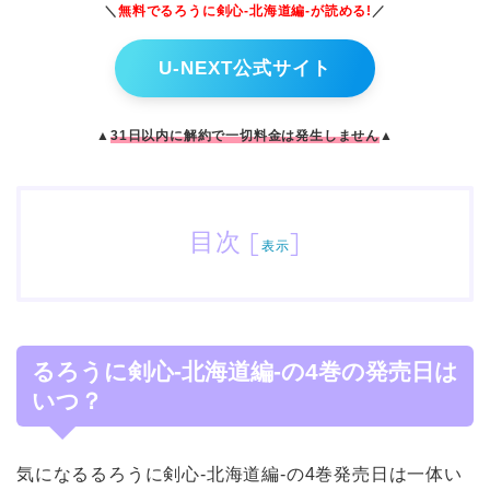
＼
無料でるろうに剣心-北海道編-
が読める!
／
U-NEXT公式サイト
▲
31日以内に解約で一切料金は発生しません
▲
目次
[
]
表示
るろうに剣心-北海道編-の4巻の発売日は
いつ？
気になるるろうに剣心-北海道編-の4巻発売日は一体い