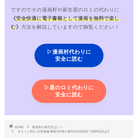
ですのでその漫画村や新生星のロミの代わりに
《
安全快適に電子書籍として漫画を無料で楽し
む
》
方法を解説していますので御覧ください！
▷漫画村代わりに
安全に読む
▷星のロミ代わりに
安全に読む
HOME
最新巻の発売日はいつ
るろうに剣心-北海道編-最新刊4巻の発売日&収録話!【無料先読み】