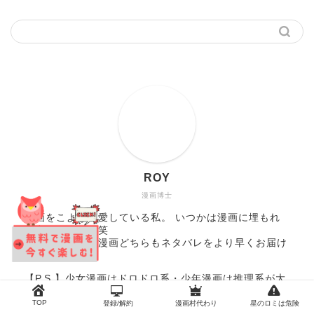
ROY
漫画博士
漫画をこよなく愛している私。 いつかは漫画に埋もれ
て寝てみたい！笑
少年漫画・少女漫画どちらもネタバレをより早くお届け
していきます♪
【P.S.】少女漫画はドロドロ系・少年漫画は推理系が大
好き!
TOP
登録/解約
漫画村代わり
星のロミは危険