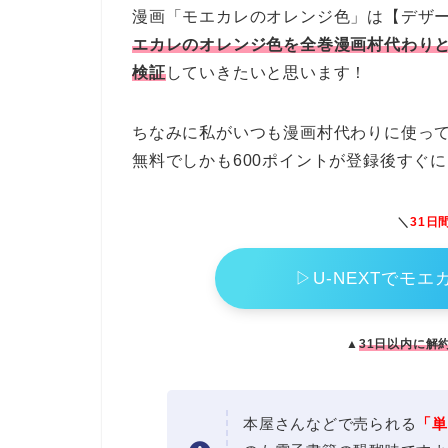
漫画「モエカレのオレンジ色」は【デザ
エカレのオレンジ色を全巻漫画村代わり
検証
していきたいと思います！
ちなみに私がいつも漫画村代わりに使ってい
無料でしかも600ポイントが登録後すぐ
＼
31日
▷U-NEXTでモ
▲
31日以内に解
本屋さんなどで売られる
「単