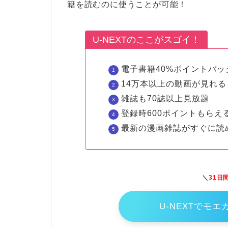
籍を読むのに使うことが可能！
U-NEXTのここがスゴイ！
電子書籍40%ポイントバッ
14万本以上の動画が見れる
雑誌も70誌以上見放題
登録時600ポイントもらえ
最新の漫画雑誌がすぐに読
＼
31日
U-NEXTでモ