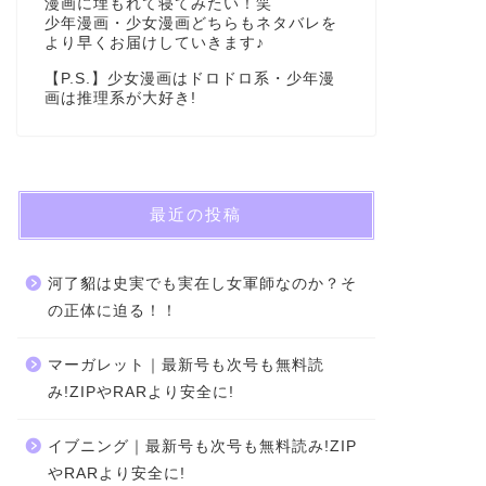
漫画に埋もれて寝てみたい！笑
少年漫画・少女漫画どちらもネタバレを
より早くお届けしていきます♪
【P.S.】少女漫画はドロドロ系・少年漫
画は推理系が大好き!
最近の投稿
河了貂は史実でも実在し女軍師なのか？そ
の正体に迫る！！
マーガレット｜最新号も次号も無料読
み!ZIPやRARより安全に!
イブニング｜最新号も次号も無料読み!ZIP
やRARより安全に!