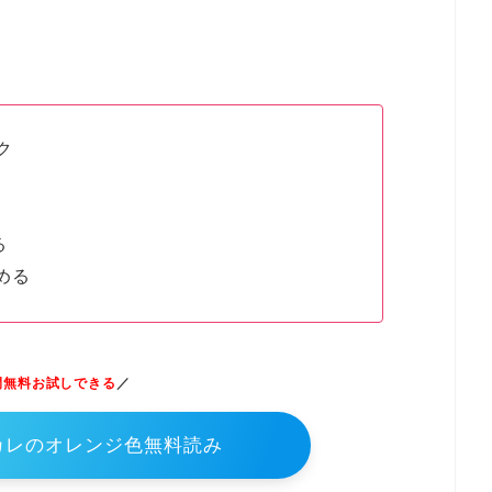
ク
る
める
間無料お試しできる
／
エカレのオレンジ色無料読み