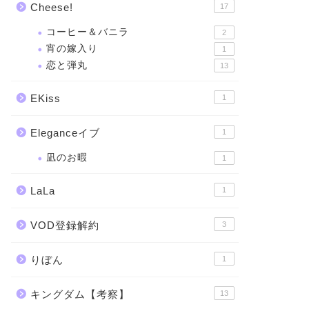
Cheese!
17
コーヒー＆バニラ
2
宵の嫁入り
1
恋と弾丸
13
EKiss
1
Eleganceイブ
1
凪のお暇
1
LaLa
1
VOD登録解約
3
りぼん
1
キングダム【考察】
13