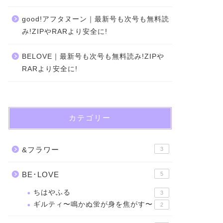
good!アフタヌーン｜最新号も次号も無料読
み!ZIPやRARより安全に!
BELOVE｜最新号も次号も無料読み!ZIPや
RARより安全に!
カテゴリー
&フラワー
3
BE･LOVE
5
ちはやふる
3
ギルティ〜鳴かぬ蛍が身を焦がす〜
2