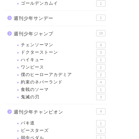
ゴールデンカムイ
1
週刊少年サンデー
1
週刊少年ジャンプ
19
チェンソーマン
4
ドクターストーン
3
ハイキュー
1
ワンピース
1
僕のヒーローアカデミア
2
約束のネバーランド
4
食戟のソーマ
1
鬼滅の刃
3
週刊少年チャンピオン
4
バキ道
1
ビースターズ
1
弱虫ペダル
1