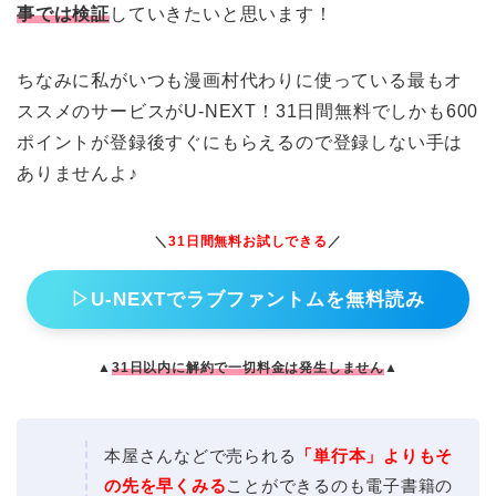
事では検証
していきたいと思います！
ちなみに私がいつも漫画村代わりに使っている最もオ
ススメのサービスがU-NEXT！31日間無料でしかも600
ポイントが登録後すぐにもらえるので登録しない手は
ありませんよ♪
＼
31日間無料お試しできる
／
▷U-NEXTでラブファントムを無料読み
▲
31日以内に解約で一切料金は発生しません
▲
本屋さんなどで売られる
「単行本」よりもそ
の先を早くみる
ことができるのも電子書籍の