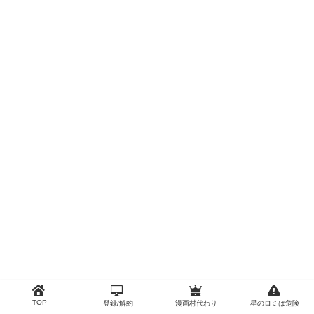
TOP
登録/解約
漫画村代わり
星のロミは危険