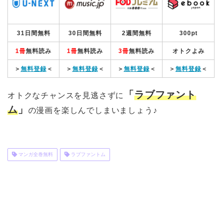
31日間無料
30日間無料
2週間無料
300pt
1冊
無料読み
1冊
無料読み
3冊
無料読み
オトクよみ
＞
無料登録
＜
＞
無料登録
＜
＞
無料登録
＜
＞
無料登録
＜
「
ラブファント
オトクなチャンスを見逃さずに
ム
」
の漫画を楽しんでしまいましょう♪
マンガ全巻無料
ラブファントム