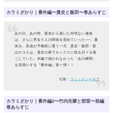
カラミざかり｜番外編〜貴史と飯田〜巻あらすじ
あの日、あの時、親友から届いた何気ない連絡
は、さらに男女４人の関係を歪めていった──。夏
休み、高成が予備校に通う一方、貴史・飯田・新
山の３人は、貴史の家でセックスに耽る日々を過
ごしていた。本編で描かれなかった「あの瞬間」
を深堀りする『番外編』第一弾！！
引用：
コミックシーモア
カラミざかり｜番外編2〜竹内先輩と部室〜前編
巻あらすじ