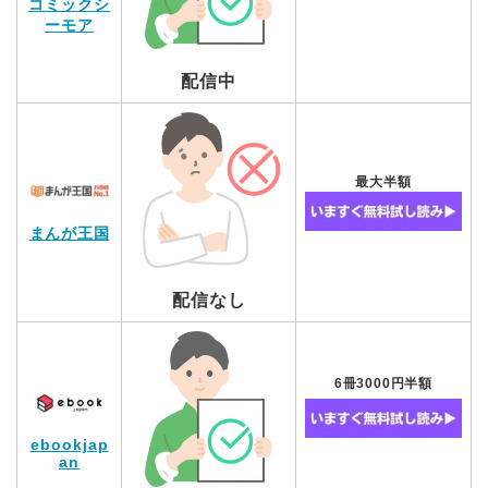
コミックシ
ーモア
配信中
最大半額
まんが王国
配信なし
6冊3000円半額
ebookjap
an