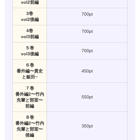
vol2前編
3巻
700pt
vol2後編
4巻
700pt
vol3前編
５巻
700pt
vol3後編
６巻
番外編〜貴史
450pt
と飯田~
７巻
番外編2〜竹内
550pt
先輩と部室〜
前編
８巻
番外編2〜竹内
350pt
先輩と部室〜
後編