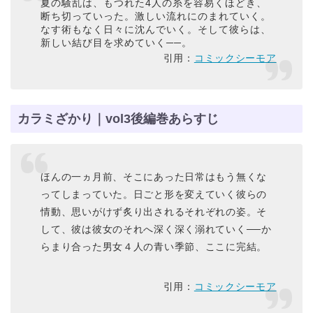
夏の騒乱は、もつれた4人の糸を容易くほどき、
断ち切っていった。激しい流れにのまれていく。
なす術もなく日々に沈んでいく。そして彼らは、
新しい結び目を求めていく──。
引用：
コミックシーモア
カラミざかり｜vol3後編巻あらすじ
ほんの一ヵ月前、そこにあった日常はもう無くな
ってしまっていた。日ごと形を変えていく彼らの
情動、思いがけず炙り出されるそれぞれの姿。そ
して、彼は彼女のそれへ深く深く溺れていく──か
らまり合った男女４人の青い季節、ここに完結。
引用：
コミックシーモア