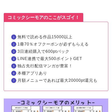
コミックシーモアのここがスゴイ！
無料で読める作品15000以上
1冊70％オフクーポンが必ずもらえる
3日連続購入で600ptバック
LINE連携で最大500ポイントGET
独占先行配信マンガが豊富！
本棚アプリあり
月額メニューであれば最大20000pt還元も