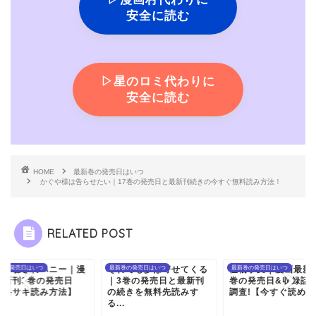
安全に読む
▷星のロミ代わりに
安全に読む
HOME
最新巻の発売日はいつ
かぐや様は告らせたい｜17巻の発売日と最新刊続きの今すぐ無料読み方法！
RELATED POST
れでも歩は寄せてくる
巻の発売日はいつ
怪物事変｜漫画最新刊8
最新巻の発売日はいつ
今夜も騙されハニー
最新巻の発売日はいつ
3巻の発売日と最新刊
巻の発売日&収録話数を
画最新刊3巻の発売
続きを無料先読みす
調査!【今すぐ読める】
【無料サキ読み方法
.