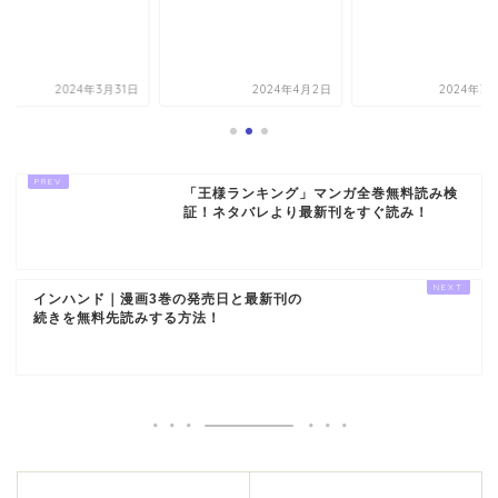
2024年4月2日
2024年3月30日
2024年3
「王様ランキング」マンガ全巻無料読み検
証！ネタバレより最新刊をすぐ読み！
インハンド｜漫画3巻の発売日と最新刊の
続きを無料先読みする方法！