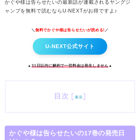
かぐや様は告らせたいの最新話が連載されるヤングジ
ャンプを無料で読むならU-NEXTがお得ですよ♪
＼
無料でかぐや様は告らせたい
が読める!
／
U-NEXT公式サイト
▲
31日以内に解約で一切料金は発生しません
▲
目次
[
]
表示
かぐや様は告らせたいの17巻の発売日