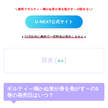
＼
無料でギルティ～鳴かぬ蛍が身を焦がす～
が読める!
／
U-NEXT公式サイト
▲
31日以内に解約で一切料金は発生しません
▲
目次
[
]
表示
ギルティ～鳴かぬ蛍が身を焦がす～の5
巻の発売日はいつ？