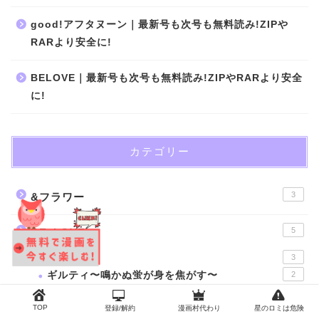
good!アフタヌーン｜最新号も次号も無料読み!ZIPや
RARより安全に!
BELOVE｜最新号も次号も無料読み!ZIPやRARより安全
に!
カテゴリー
3
&フラワー
5
BE･LOVE
ちはやふる
3
ギルティ〜鳴かぬ蛍が身を焦がす〜
2
17
Cheese!
TOP
登録/解約
漫画村代わり
星のロミは危険