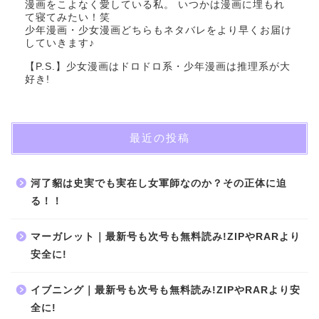
漫画をこよなく愛している私。 いつかは漫画に埋もれ
て寝てみたい！笑
少年漫画・少女漫画どちらもネタバレをより早くお届け
していきます♪
【P.S.】少女漫画はドロドロ系・少年漫画は推理系が大
好き!
最近の投稿
河了貂は史実でも実在し女軍師なのか？その正体に迫
る！！
マーガレット｜最新号も次号も無料読み!ZIPやRARより
安全に!
イブニング｜最新号も次号も無料読み!ZIPやRARより安
全に!