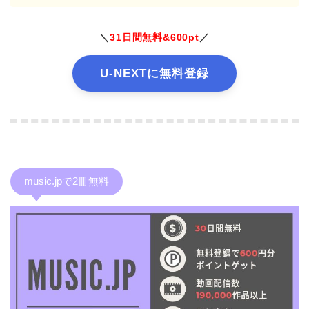
＼
31日間無料&600pt
／
U-NEXTに無料登録
music.jpで2冊無料