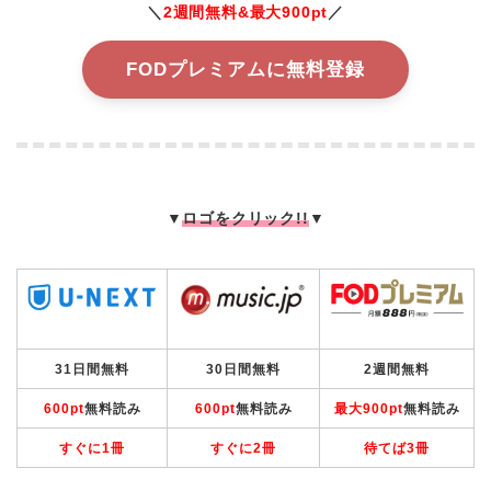
＼
2週間無料&最大900pt
／
FODプレミアムに無料登録
▼
ロゴをクリック!!
▼
31日間無料
30日間無料
2週間無料
600pt
無料読み
600pt
無料読み
最大900pt
無料読み
すぐに1冊
すぐに2冊
待てば3冊