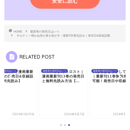
安全に読む
HOME
最新巻の発売日はいつ
ギルティ～鳴かぬ蛍が身を焦がす～最新刊5巻先読み｜発売日&収録話数
RELATED POST
TOパラダイスロスト｜
巻の発売日はいつ
私たちはどうかしている
最新巻の発売日はいつ
炎炎ノ消防隊｜漫画
最新巻の発売日はいつ
画最新刊13巻の発売日
｜最新刊11巻無料先読み
刊19巻の発売日&収
料先読み方法【...
可能！発売日や収録話...
数【無料先読み】
2024年4月7日
2024年3月31日
2024年3