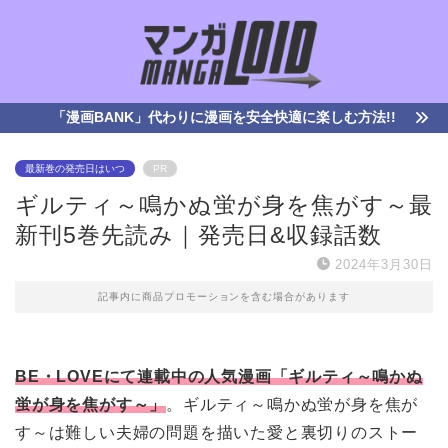
「漫画BANK」代わりに漫画を安全快適に楽しむ方法!!
最新巻の発売日はいつ
PR
ギルティ～鳴かぬ蛍が身を焦がす～最
新刊5巻先読み｜発売日&収録話数
2024年3月30日
記事内に商品プロモーションを含む場合があります
BE・LOVEにて連載中の人気漫画「ギルティ～鳴かぬ
蛍が身を焦がす～」
。ギルティ～鳴かぬ蛍が身を焦が
す～は難しい夫婦の問題を描いた愛と裏切りのストー