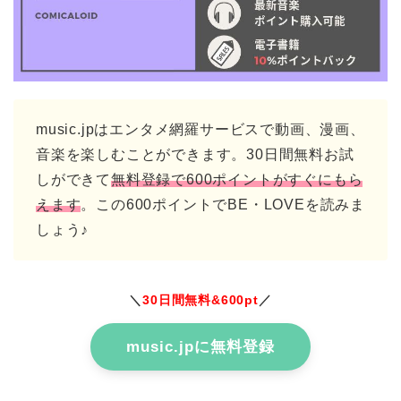
music.jpはエンタメ網羅サービスで動画、漫画、
音楽を楽しむことができます。30日間無料お試
しができて
無料登録で600ポイントがすぐにもら
えます
。この600ポイントでBE・LOVEを読みま
しょう♪
＼
30日間無料&600pt
／
music.jpに無料登録