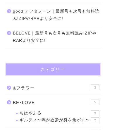
good!アフタヌーン｜最新号も次号も無料読
み!ZIPやRARより安全に!
BELOVE｜最新号も次号も無料読み!ZIPや
RARより安全に!
カテゴリー
&フラワー
3
BE･LOVE
5
ちはやふる
3
ギルティ〜鳴かぬ蛍が身を焦がす〜
2