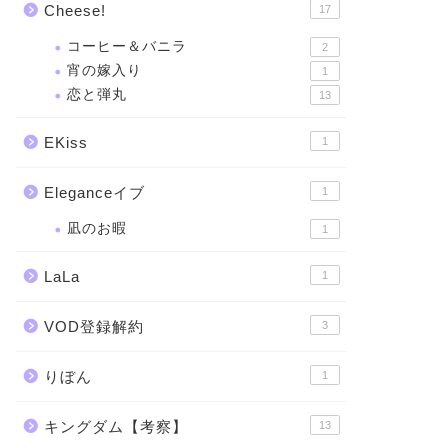
Cheese!
17
コーヒー＆バニラ
2
宵の嫁入り
1
恋と弾丸
13
EKiss
1
Eleganceイブ
1
凪のお暇
1
LaLa
1
VOD登録解約
3
りぼん
1
キングダム【考察】
13