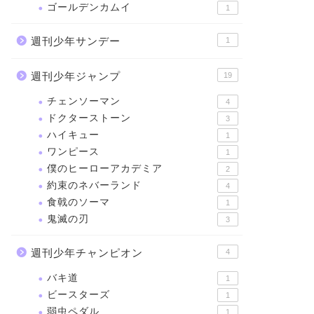
ゴールデンカムイ
1
週刊少年サンデー
1
週刊少年ジャンプ
19
チェンソーマン
4
ドクターストーン
3
ハイキュー
1
ワンピース
1
僕のヒーローアカデミア
2
約束のネバーランド
4
食戟のソーマ
1
鬼滅の刃
3
週刊少年チャンピオン
4
バキ道
1
ビースターズ
1
弱虫ペダル
1