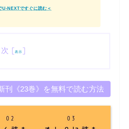
U-NEXTですぐに読む＜
目次
[
]
表示
新刊《23巻》を無料で読む方法