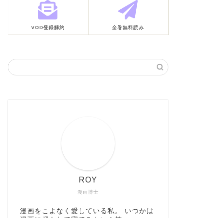
VOD登録解約
全巻無料読み
ROY
漫画博士
漫画をこよなく愛している私。 いつかは