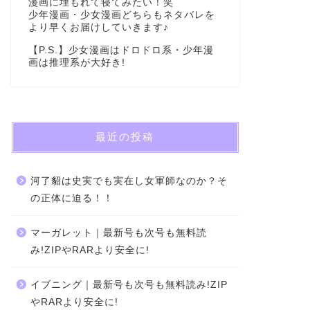
漫画に埋もれて寝てみたい！笑
少年漫画・少女漫画どちらもネタバレを
より早くお届けしていきます♪
【P.S.】少女漫画はドロドロ系・少年漫
画は推理系が大好き!
最近の投稿
河了貂は史実でも実在し女軍師なのか？そ
の正体に迫る！！
マーガレット｜最新号も次号も無料読
み!ZIPやRARより安全に!
イブニング｜最新号も次号も無料読み!ZIP
やRARより安全に!