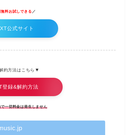
間無料お試しできる
／
EXT公式サイト
▼
解約方法はこちら
XT登録&解約方法
約で一切料金は発生しません
music.jp