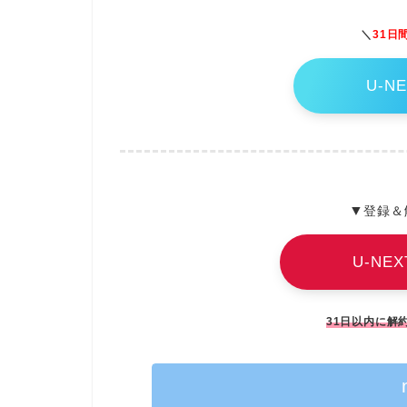
＼
31日
U-N
▼
登録＆
U-NE
31日以内に解