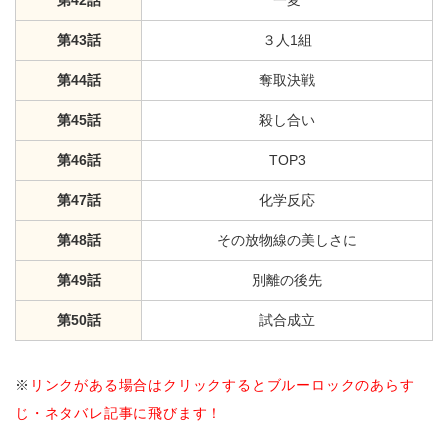
第43話
３人1組
第44話
奪取決戦
第45話
殺し合い
第46話
TOP3
第47話
化学反応
第48話
その放物線の美しさに
第49話
別離の後先
第50話
試合成立
※
リンクがある場合はクリックするとブルーロックのあらす
じ・ネタバレ記事に飛びます！