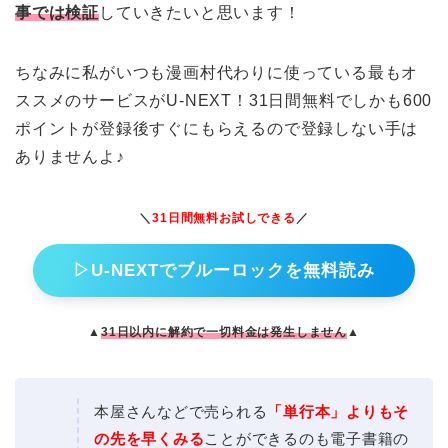
事では検証
していきたいと思います！
ちなみに私がいつも漫画村代わりに使っている最もオ
ススメのサービスがU-NEXT！31日間無料でしかも600
ポイントが登録後すぐにもらえるので登録しない手は
ありませんよ♪
＼
31日間無料お試しできる
／
▷U-NEXTでブルーロックを無料読み
▲
31日以内に解約で一切料金は発生しません
▲
本屋さんなどで売られる
「単行本」よりもそ
の先を早くみる
ことができるのも電子書籍の