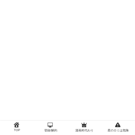
TOP
登録/解約
漫画村代わり
星のロミは危険