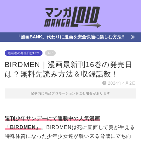
「漫画BANK」代わりに漫画を安全快適に楽しむ方法!!
最新巻の発売日はいつ
PR
BIRDMEN｜漫画最新刊16巻の発売日
は？無料先読み方法＆収録話数！
2024年4月2日
記事内に商品プロモーションを含む場合があります
週刊少年サンデーにて連載中の人気漫画
「BIRDMEN」
。BIRDMENは死に直面して翼が生える
特殊体質になった少年少女達が襲い来る脅威に立ち向