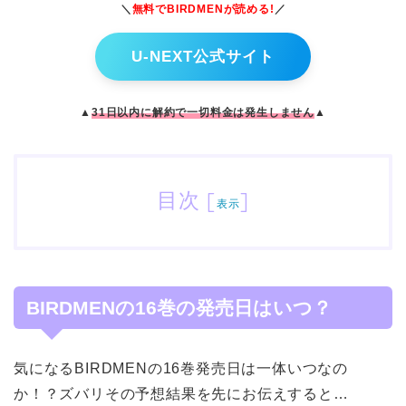
＼
無料でBIRDMEN
が読める!
／
U-NEXT公式サイト
▲
31日以内に解約で一切料金は発生しません
▲
目次
[
]
表示
BIRDMENの16巻の発売日はいつ？
気になるBIRDMENの16巻発売日は一体いつなの
か！？ズバリその予想結果を先にお伝えすると…