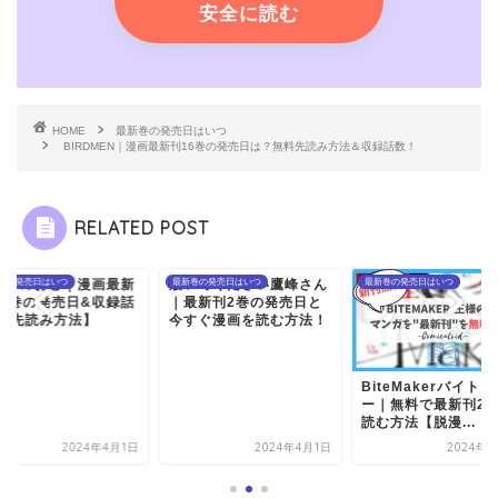
安全に読む
HOME
最新巻の発売日はいつ
BIRDMEN｜漫画最新刊16巻の発売日は？無料先読み方法＆収録話数！
RELATED POST
いてください鷹峰さん
巻の発売日はいつ
最新巻の発売日はいつ
ましろのおと｜漫画
最新巻の発売日はいつ
最新刊2巻の発売日と
刊24巻の発売日&収
すぐ漫画を読む方法！
数!【先読み方法】
BiteMakerバイトメーカ
ー｜無料で最新刊2巻を
読む方法【脱漫...
2024年4月1日
2024年4月1日
2024年4