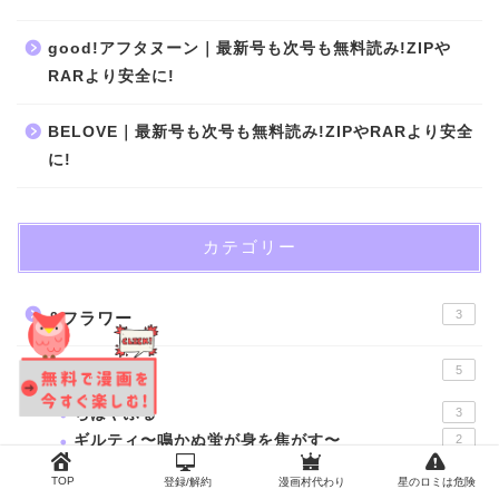
good!アフタヌーン｜最新号も次号も無料読み!ZIPや
RARより安全に!
BELOVE｜最新号も次号も無料読み!ZIPやRARより安全
に!
カテゴリー
3
&フラワー
5
BE･LOVE
ちはやふる
3
ギルティ〜鳴かぬ蛍が身を焦がす〜
2
TOP
登録/解約
漫画村代わり
星のロミは危険
17
Cheese!