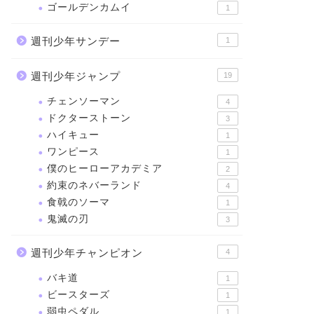
ゴールデンカムイ
1
週刊少年サンデー
1
週刊少年ジャンプ
19
チェンソーマン
4
ドクターストーン
3
ハイキュー
1
ワンピース
1
僕のヒーローアカデミア
2
約束のネバーランド
4
食戟のソーマ
1
鬼滅の刃
3
週刊少年チャンピオン
4
バキ道
1
ビースターズ
1
弱虫ペダル
1