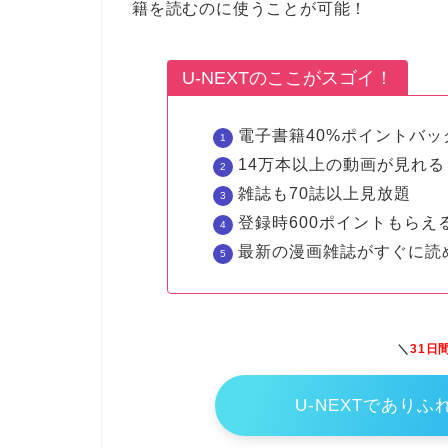
籍を読むのに使うことが可能！
U-NEXTのここがスゴイ！
電子書籍40%ポイントバッ
14万本以上の動画が見れる
雑誌も70誌以上見放題
登録時600ポイントもらえ
最新の漫画雑誌がすぐに読
＼
31日
U-NEXTであり