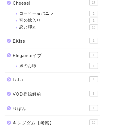
Cheese!
17
コーヒー＆バニラ
2
宵の嫁入り
1
恋と弾丸
13
EKiss
1
Eleganceイブ
1
凪のお暇
1
LaLa
1
VOD登録解約
3
りぼん
1
キングダム【考察】
13