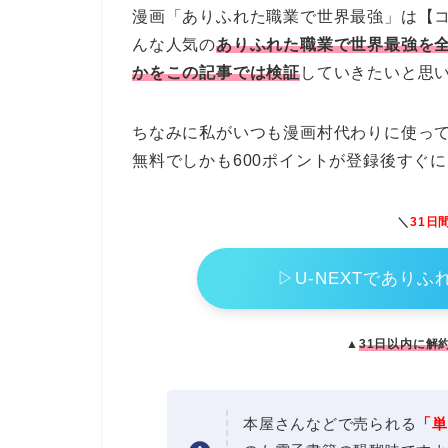
漫画「ありふれた職業で世界最強」は【
んな人気の
ありふれた職業で世界最強を
かをこの記事では検証
していきたいと思
ちなみに私がいつも漫画村代わりに使ってい
無料でしかも600ポイントが登録後すぐ
＼
31日
▷U-NEXTであり
▲
31日以内に解
本屋さんなどで売られる
「単