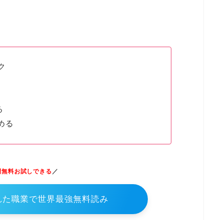
ク
る
める
間無料お試しできる
／
ふれた職業で世界最強無料読み