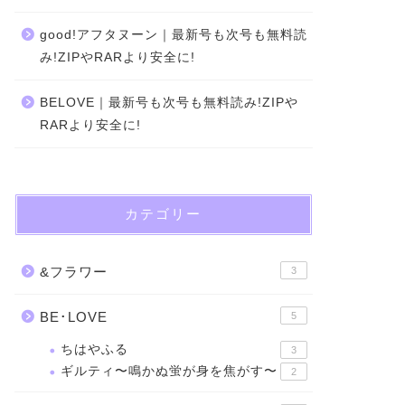
good!アフタヌーン｜最新号も次号も無料読
み!ZIPやRARより安全に!
BELOVE｜最新号も次号も無料読み!ZIPや
RARより安全に!
カテゴリー
&フラワー
3
BE･LOVE
5
ちはやふる
3
ギルティ〜鳴かぬ蛍が身を焦がす〜
2