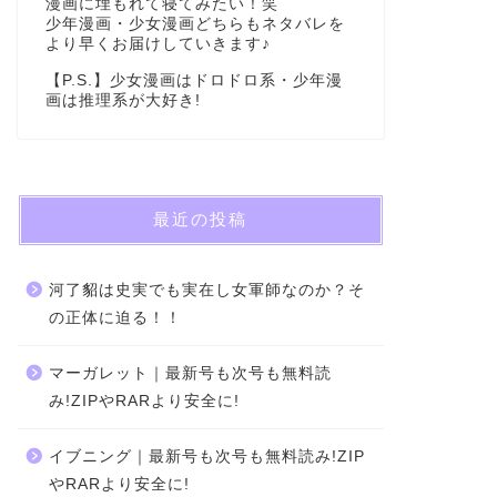
漫画に埋もれて寝てみたい！笑
少年漫画・少女漫画どちらもネタバレを
より早くお届けしていきます♪
【P.S.】少女漫画はドロドロ系・少年漫
画は推理系が大好き!
最近の投稿
河了貂は史実でも実在し女軍師なのか？そ
の正体に迫る！！
マーガレット｜最新号も次号も無料読
み!ZIPやRARより安全に!
イブニング｜最新号も次号も無料読み!ZIP
やRARより安全に!