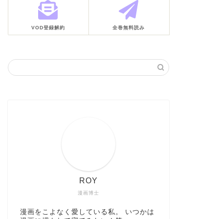
VOD登録解約
全巻無料読み
ROY
漫画博士
漫画をこよなく愛している私。 いつかは