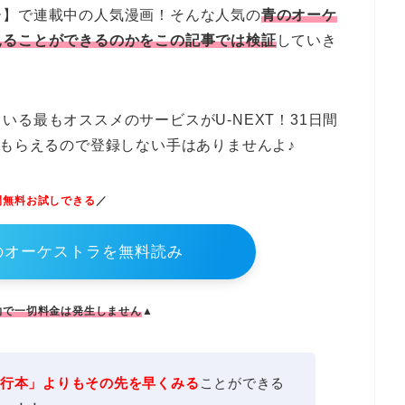
ー】で連載中の人気漫画！そんな人気の
青のオーケ
見ることができるのかをこの記事では検証
していき
る最もオススメのサービスがU-NEXT！31日間
にもらえるので登録しない手はありませんよ♪
間無料お試しできる
／
青のオーケストラを無料読み
約で一切料金は発生しません
▲
行本」よりもその先を早くみる
ことができる