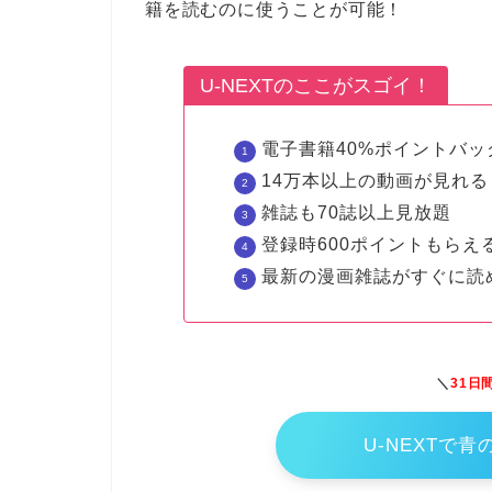
籍を読むのに使うことが可能！
U-NEXTのここがスゴイ！
電子書籍40%ポイントバッ
14万本以上の動画が見れる
雑誌も70誌以上見放題
登録時600ポイントもらえ
最新の漫画雑誌がすぐに読
＼
31日
U-NEXTで