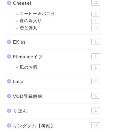
Cheese!
17
コーヒー＆バニラ
2
宵の嫁入り
1
恋と弾丸
13
EKiss
1
Eleganceイブ
1
凪のお暇
1
LaLa
1
VOD登録解約
3
りぼん
1
キングダム【考察】
13