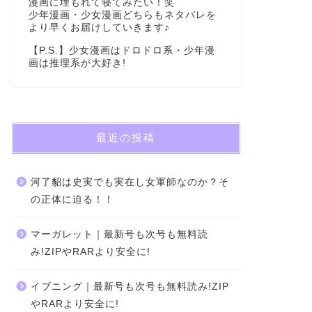
漫画に埋もれて寝てみたい！笑
少年漫画・少女漫画どちらもネタバレを
より早くお届けしていきます♪
【P.S.】少女漫画はドロドロ系・少年漫
画は推理系が大好き!
最近の投稿
河了貂は史実でも実在し女軍師なのか？そ
の正体に迫る！！
マーガレット｜最新号も次号も無料読
み!ZIPやRARより安全に!
イブニング｜最新号も次号も無料読み!ZIP
やRARより安全に!