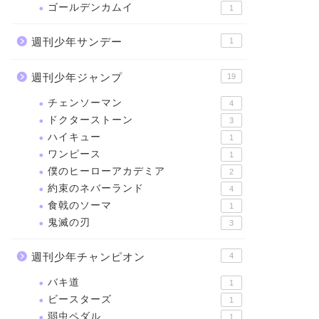
ゴールデンカムイ
1
週刊少年サンデー
1
週刊少年ジャンプ
19
チェンソーマン
4
ドクターストーン
3
ハイキュー
1
ワンピース
1
僕のヒーローアカデミア
2
約束のネバーランド
4
食戟のソーマ
1
鬼滅の刃
3
週刊少年チャンピオン
4
バキ道
1
ビースターズ
1
弱虫ペダル
1