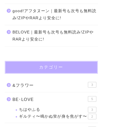
good!アフタヌーン｜最新号も次号も無料読
み!ZIPやRARより安全に!
BELOVE｜最新号も次号も無料読み!ZIPや
RARより安全に!
カテゴリー
&フラワー
3
BE･LOVE
5
ちはやふる
3
ギルティ〜鳴かぬ蛍が身を焦がす〜
2