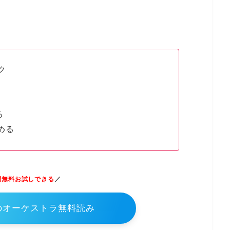
ク
る
める
間無料お試しできる
／
青のオーケストラ無料読み