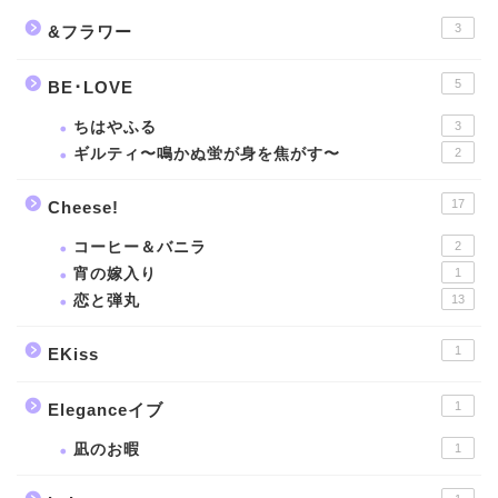
3
&フラワー
5
BE･LOVE
ちはやふる
3
ギルティ〜鳴かぬ蛍が身を焦がす〜
2
17
Cheese!
コーヒー＆バニラ
2
宵の嫁入り
1
恋と弾丸
13
1
EKiss
1
Eleganceイブ
凪のお暇
1