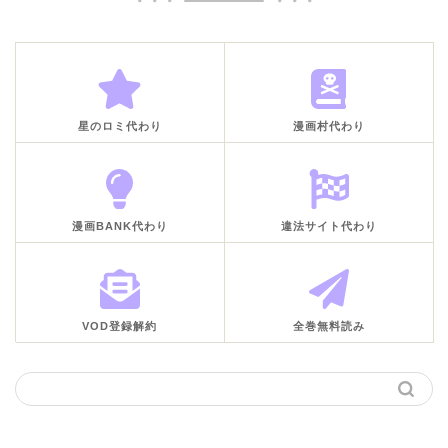
星のロミ代わり
漫画村代わり
漫画BANK代わり
違法サイト代わり
VOD登録解約
全巻無料読み