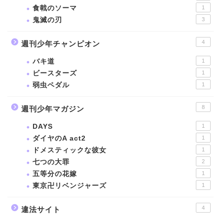
食戟のソーマ
1
鬼滅の刃
3
4
週刊少年チャンピオン
バキ道
1
ビースターズ
1
弱虫ペダル
1
8
週刊少年マガジン
DAYS
1
ダイヤのA act2
1
ドメスティックな彼女
1
七つの大罪
2
五等分の花嫁
1
東京卍リベンジャーズ
1
4
違法サイト