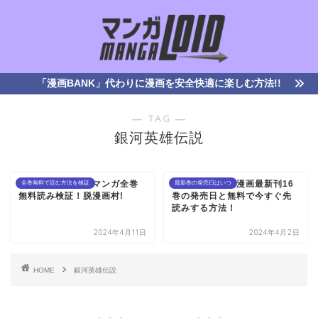
「漫画BANK」代わりに漫画を安全快適に楽しむ方法!!
― TAG ―
銀河英雄伝説
「銀河英雄伝説」マンガ全巻
銀河英雄伝説｜漫画最新刊16
全巻無料で読む方法を検証
最新巻の発売日はいつ
無料読み検証！脱漫画村!
巻の発売日と無料で今すぐ先
読みする方法！
2024年4月11日
2024年4月2日
HOME
銀河英雄伝説