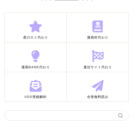
星のロミ代わり
漫画村代わり
漫画BANK代わり
違法サイト代わり
VOD登録解約
全巻無料読み