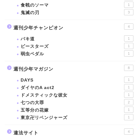
食戟のソーマ
1
鬼滅の刃
3
4
週刊少年チャンピオン
バキ道
1
ビースターズ
1
弱虫ペダル
1
8
週刊少年マガジン
DAYS
1
ダイヤのA act2
1
ドメスティックな彼女
1
七つの大罪
2
五等分の花嫁
1
東京卍リベンジャーズ
1
4
違法サイト