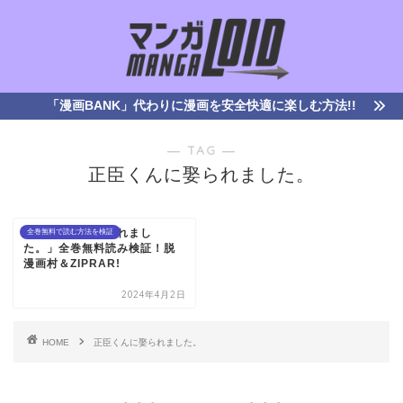
「漫画BANK」代わりに漫画を安全快適に楽しむ方法!!
― TAG ―
正臣くんに娶られました。
「正臣くんに娶られまし
全巻無料で読む方法を検証
た。」全巻無料読み検証！脱
漫画村＆ZIPRAR!
2024年4月2日
HOME
正臣くんに娶られました。