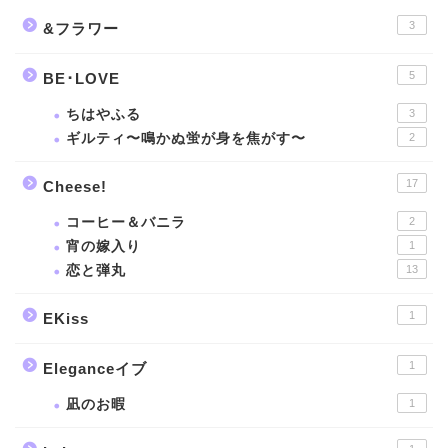
3
&フラワー
5
BE･LOVE
ちはやふる
3
ギルティ〜鳴かぬ蛍が身を焦がす〜
2
17
Cheese!
コーヒー＆バニラ
2
宵の嫁入り
1
恋と弾丸
13
1
EKiss
1
Eleganceイブ
凪のお暇
1