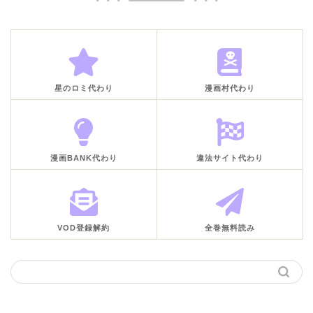
星のロミ代わり
漫画村代わり
漫画BANK代わり
違法サイト代わり
VOD登録解約
全巻無料読み