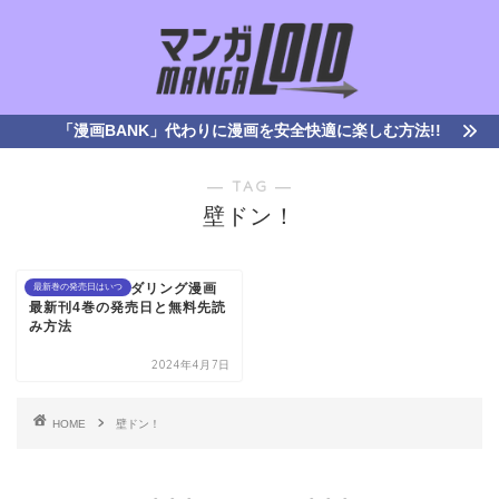
「漫画BANK」代わりに漫画を安全快適に楽しむ方法!!
― TAG ―
壁ドン！
壁ドン！｜ボルダリング漫画
最新巻の発売日はいつ
最新刊4巻の発売日と無料先読
み方法
2024年4月7日
HOME
壁ドン！