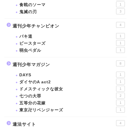
食戟のソーマ
1
鬼滅の刃
3
4
週刊少年チャンピオン
バキ道
1
ビースターズ
1
弱虫ペダル
1
8
週刊少年マガジン
DAYS
1
ダイヤのA act2
1
ドメスティックな彼女
1
七つの大罪
2
五等分の花嫁
1
東京卍リベンジャーズ
1
4
違法サイト