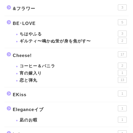
3
&フラワー
5
BE･LOVE
ちはやふる
3
ギルティ〜鳴かぬ蛍が身を焦がす〜
2
17
Cheese!
コーヒー＆バニラ
2
宵の嫁入り
1
恋と弾丸
13
1
EKiss
1
Eleganceイブ
凪のお暇
1