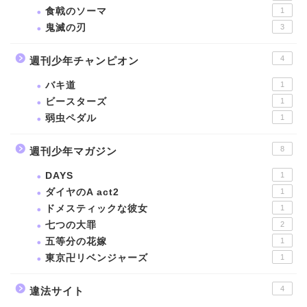
食戟のソーマ
1
鬼滅の刃
3
4
週刊少年チャンピオン
バキ道
1
ビースターズ
1
弱虫ペダル
1
8
週刊少年マガジン
DAYS
1
ダイヤのA act2
1
ドメスティックな彼女
1
七つの大罪
2
五等分の花嫁
1
東京卍リベンジャーズ
1
4
違法サイト