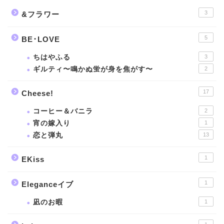
3
&フラワー
5
BE･LOVE
ちはやふる
3
ギルティ〜鳴かぬ蛍が身を焦がす〜
2
17
Cheese!
コーヒー＆バニラ
2
宵の嫁入り
1
恋と弾丸
13
1
EKiss
1
Eleganceイブ
凪のお暇
1