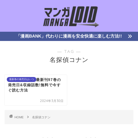
「漫画BANK」代わりに漫画を安全快適に楽しむ方法!!
― TAG ―
名探偵コナン
名探偵コナン｜最新刊97巻の
最新巻の発売日はいつ
発売日&収録話数!無料で今す
ぐ読む方法
2024年3月30日
HOME
名探偵コナン