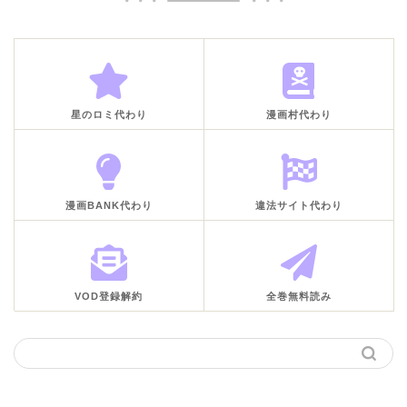
星のロミ代わり
漫画村代わり
漫画BANK代わり
違法サイト代わり
VOD登録解約
全巻無料読み