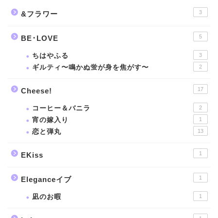
3
&フラワー
5
BE･LOVE
ちはやふる
3
ギルティ〜鳴かぬ蛍が身を焦がす〜
2
17
Cheese!
コーヒー＆バニラ
2
宵の嫁入り
1
恋と弾丸
13
1
EKiss
1
Eleganceイブ
凪のお暇
1