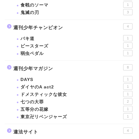
食戟のソーマ
1
鬼滅の刃
3
4
週刊少年チャンピオン
バキ道
1
ビースターズ
1
弱虫ペダル
1
8
週刊少年マガジン
DAYS
1
ダイヤのA act2
1
ドメスティックな彼女
1
七つの大罪
2
五等分の花嫁
1
東京卍リベンジャーズ
1
4
違法サイト