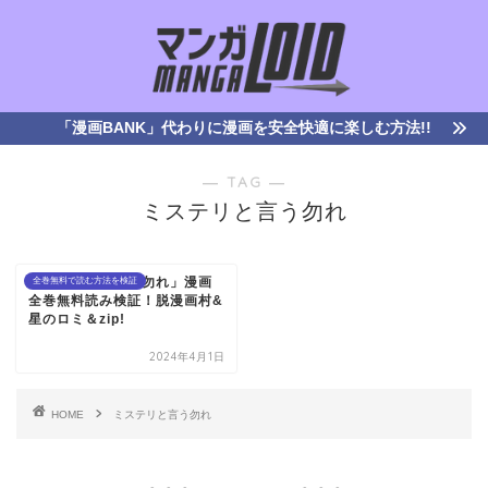
「漫画BANK」代わりに漫画を安全快適に楽しむ方法!!
― TAG ―
ミステリと言う勿れ
「ミステリと言う勿れ」漫画
全巻無料で読む方法を検証
全巻無料読み検証！脱漫画村&
星のロミ＆zip!
2024年4月1日
HOME
ミステリと言う勿れ