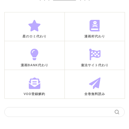
星のロミ代わり
漫画村代わり
漫画BANK代わり
違法サイト代わり
VOD登録解約
全巻無料読み