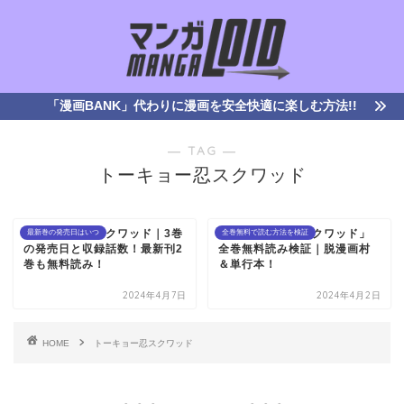
「漫画BANK」代わりに漫画を安全快適に楽しむ方法!!
― TAG ―
トーキョー忍スクワッド
トーキョー忍スクワッド｜3巻
「トーキョー忍スクワッド」
最新巻の発売日はいつ
全巻無料で読む方法を検証
の発売日と収録話数！最新刊2
全巻無料読み検証｜脱漫画村
巻も無料読み！
＆単行本！
2024年4月7日
2024年4月2日
HOME
トーキョー忍スクワッド