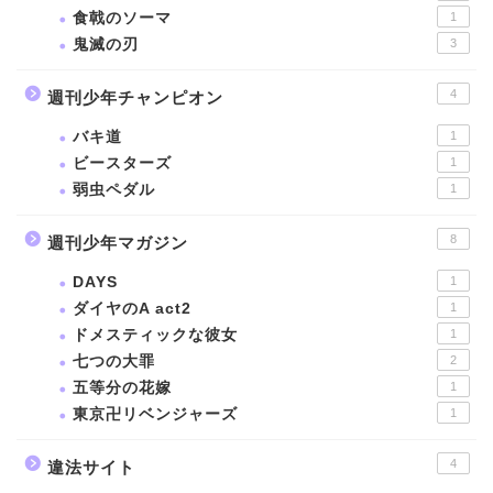
食戟のソーマ
1
鬼滅の刃
3
4
週刊少年チャンピオン
バキ道
1
ビースターズ
1
弱虫ペダル
1
8
週刊少年マガジン
DAYS
1
ダイヤのA act2
1
ドメスティックな彼女
1
七つの大罪
2
五等分の花嫁
1
東京卍リベンジャーズ
1
4
違法サイト