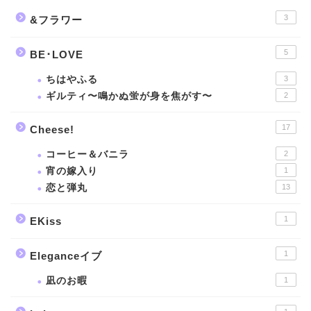
3
&フラワー
5
BE･LOVE
ちはやふる
3
ギルティ〜鳴かぬ蛍が身を焦がす〜
2
17
Cheese!
コーヒー＆バニラ
2
宵の嫁入り
1
恋と弾丸
13
1
EKiss
1
Eleganceイブ
凪のお暇
1