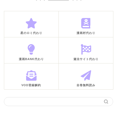
星のロミ代わり
漫画村代わり
漫画BANK代わり
違法サイト代わり
VOD登録解約
全巻無料読み