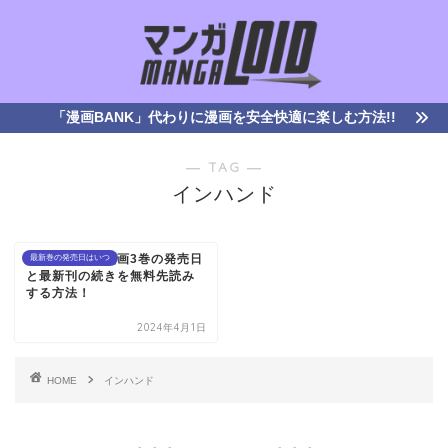
「漫画BANK」代わりに漫画を安全快適に楽しむ方法!!
― TAG ―
インハンド
インハンド｜漫画3巻の発売日
最新巻の発売日はいつ
と最新刊の続きを無料先読み
する方法！
2024年4月1日
HOME
インハンド