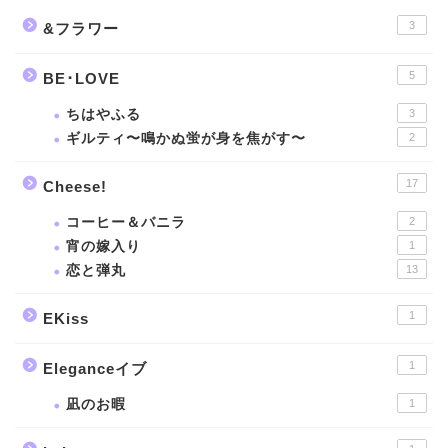
3
&フラワー
5
BE･LOVE
ちはやふる
3
ギルティ〜鳴かぬ蛍が身を焦がす〜
2
17
Cheese!
コーヒー＆バニラ
2
宵の嫁入り
1
恋と弾丸
13
1
EKiss
1
Eleganceイブ
凪のお暇
1