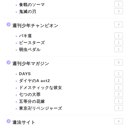
食戟のソーマ
1
鬼滅の刃
3
4
週刊少年チャンピオン
バキ道
1
ビースターズ
1
弱虫ペダル
1
8
週刊少年マガジン
DAYS
1
ダイヤのA act2
1
ドメスティックな彼女
1
七つの大罪
2
五等分の花嫁
1
東京卍リベンジャーズ
1
4
違法サイト