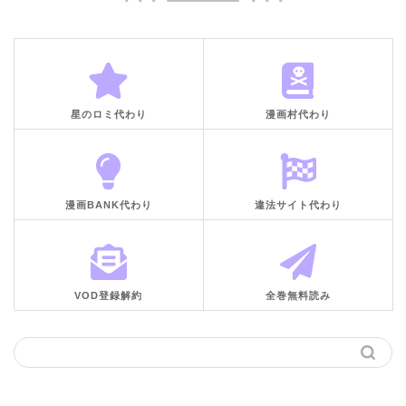
星のロミ代わり
漫画村代わり
漫画BANK代わり
違法サイト代わり
VOD登録解約
全巻無料読み