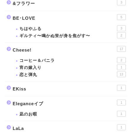
3
&フラワー
5
BE･LOVE
ちはやふる
3
ギルティ〜鳴かぬ蛍が身を焦がす〜
2
17
Cheese!
コーヒー＆バニラ
2
宵の嫁入り
1
恋と弾丸
13
1
EKiss
1
Eleganceイブ
凪のお暇
1
1
LaLa