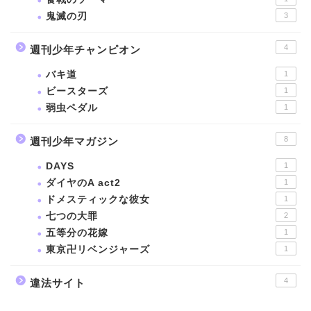
鬼滅の刃
3
4
週刊少年チャンピオン
バキ道
1
ビースターズ
1
弱虫ペダル
1
8
週刊少年マガジン
DAYS
1
ダイヤのA act2
1
ドメスティックな彼女
1
七つの大罪
2
五等分の花嫁
1
東京卍リベンジャーズ
1
4
違法サイト