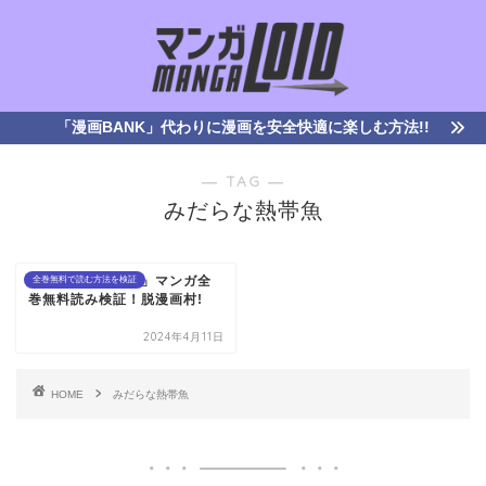
「漫画BANK」代わりに漫画を安全快適に楽しむ方法!!
― TAG ―
みだらな熱帯魚
「みだらな熱帯魚」マンガ全
全巻無料で読む方法を検証
巻無料読み検証！脱漫画村!
2024年4月11日
HOME
みだらな熱帯魚