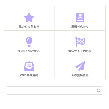
星のロミ代わり
漫画村代わり
漫画BANK代わり
違法サイト代わり
VOD登録解約
全巻無料読み