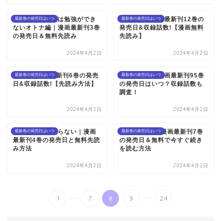
淫らな青ちゃんは勉強ができ
サタノファニ｜最新刊12巻の
最新巻の発売日はいつ
最新巻の発売日はいつ
ないオトナ編｜漫画最新刊3巻
発売日&収録話数!【漫画無料
の発売日＆無料先読み
先読み】
2024年4月2日
2024年4月2日
NeuN｜漫画最新刊6巻の発売
ワンピース｜漫画最新刊95巻
最新巻の発売日はいつ
最新巻の発売日はいつ
日&収録話数!【先読み方法】
の発売日はいつ？収録話数も
調査！
2024年4月2日
2024年4月2日
夫のちんぽが入らない｜漫画
MFゴースト｜漫画最新刊7巻
最新巻の発売日はいつ
最新巻の発売日はいつ
最新刊4巻の発売日と無料先読
の発売日＆無料で今すぐ続き
み方法
を読む方法
2024年4月2日
2024年4月2日
...
...
1
7
8
9
24