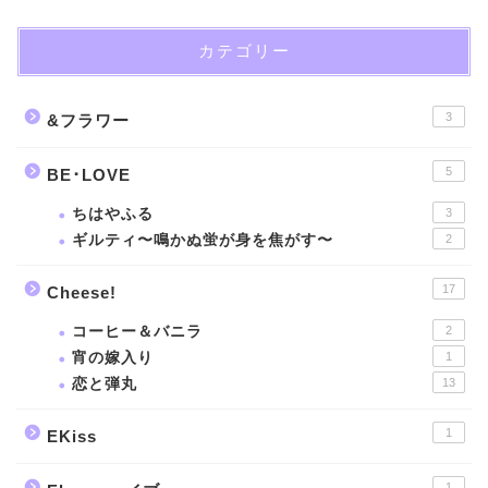
カテゴリー
3
&フラワー
5
BE･LOVE
ちはやふる
3
ギルティ〜鳴かぬ蛍が身を焦がす〜
2
17
Cheese!
コーヒー＆バニラ
2
宵の嫁入り
1
恋と弾丸
13
1
EKiss
1