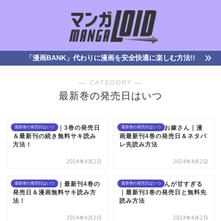
「漫画BANK」代わりに漫画を安全快適に楽しむ方法!!
― CATEGORY ―
最新巻の発売日はいつ
アクロトリップ｜3巻の発売日
あつもりくんのお嫁さん｜漫
最新巻の発売日はいつ
最新巻の発売日はいつ
＆最新刊の続き無料サキ読み
画最新刊4巻の発売日＆ネタバ
方法！
レ先読み方法
2024年4月2日
2024年4月2日
ハツコイと太陽｜最新刊4巻の
なのに、千輝くんが甘すぎる
最新巻の発売日はいつ
最新巻の発売日はいつ
発売日＆漫画無料サキ読み方
｜最新刊3巻の発売日と無料先
法！
読み方法
2024年4月2日
2024年4月2日