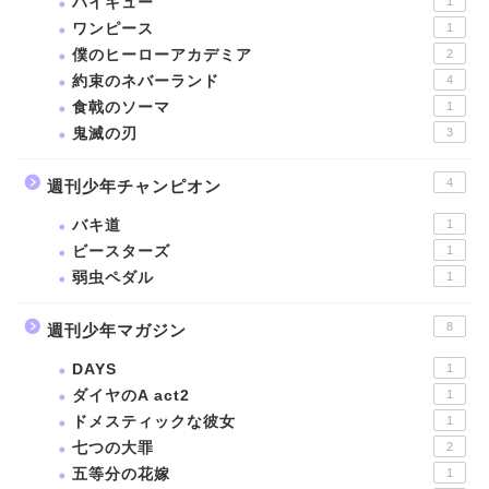
ハイキュー
1
ワンピース
1
僕のヒーローアカデミア
2
約束のネバーランド
4
食戟のソーマ
1
鬼滅の刃
3
4
週刊少年チャンピオン
バキ道
1
ビースターズ
1
弱虫ペダル
1
8
週刊少年マガジン
DAYS
1
ダイヤのA act2
1
ドメスティックな彼女
1
七つの大罪
2
五等分の花嫁
1