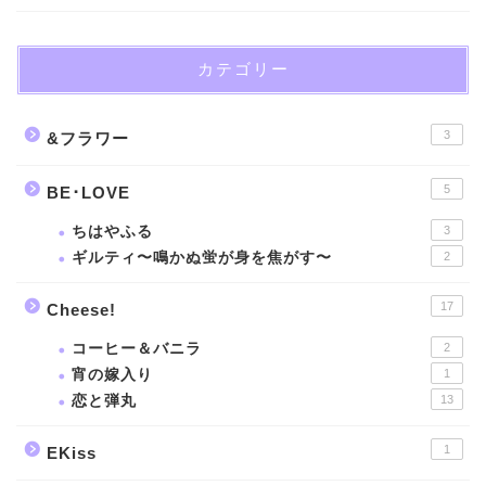
カテゴリー
3
&フラワー
5
BE･LOVE
ちはやふる
3
ギルティ〜鳴かぬ蛍が身を焦がす〜
2
17
Cheese!
コーヒー＆バニラ
2
宵の嫁入り
1
恋と弾丸
13
1
EKiss