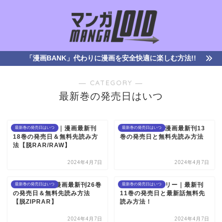
「漫画BANK」代わりに漫画を安全快適に楽しむ方法!!
― CATEGORY ―
最新巻の発売日はいつ
六道の悪女たち｜漫画最新刊
五等分の花嫁｜漫画最新刊13
最新巻の発売日はいつ
最新巻の発売日はいつ
18巻の発売日＆無料先読み方
巻の発売日と無料先読み方法
法【脱RAR/RAW】
2024年4月7日
2024年4月7日
ドロップOG｜漫画最新刊26巻
恋わずらいのエリー｜最新刊
最新巻の発売日はいつ
最新巻の発売日はいつ
の発売日＆無料先読み方法
11巻の発売日と最新話無料先
【脱ZIPRAR】
読み方法！
2024年4月7日
2024年4月7日