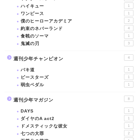
ハイキュー
1
ワンピース
1
僕のヒーローアカデミア
2
約束のネバーランド
4
食戟のソーマ
1
鬼滅の刃
3
4
週刊少年チャンピオン
バキ道
1
ビースターズ
1
弱虫ペダル
1
8
週刊少年マガジン
DAYS
1
ダイヤのA act2
1
ドメスティックな彼女
1
七つの大罪
2