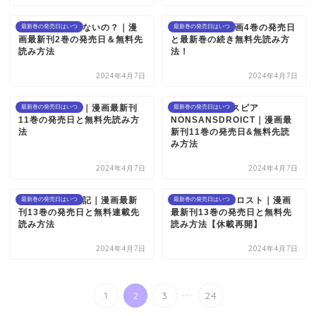
ねぇ先生、知らないの？｜漫
転スラ日記｜漫画4巻の発売日
最新巻の発売日はいつ
最新巻の発売日はいつ
画最新刊2巻の発売日＆無料先
と最新巻の続き無料先読み方
読み方法
法！
2024年4月7日
2024年4月7日
ラブファントム｜漫画最新刊
7人のシェイクスピア
最新巻の発売日はいつ
最新巻の発売日はいつ
11巻の発売日と無料先読み方
NONSANSDROICT｜漫画最
法
新刊11巻の発売日&無料先読
み方法
2024年4月7日
2024年4月7日
アルスラーン戦記｜漫画最新
GTOパラダイスロスト｜漫画
最新巻の発売日はいつ
最新巻の発売日はいつ
刊13巻の発売日と無料連載先
最新刊13巻の発売日と無料先
読み方法
読み方法【休載再開】
2024年4月7日
2024年4月7日
...
1
2
3
24